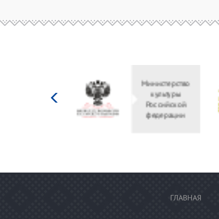
Министерство
культуры
Российской
федерации
ГЛАВНАЯ