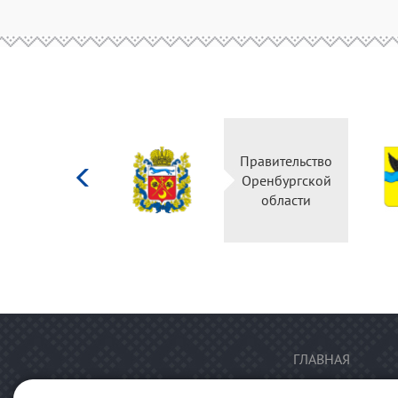
Министерство
Правительство
культуры
Оренбургской
Российской
области
федерации
ГЛАВНАЯ