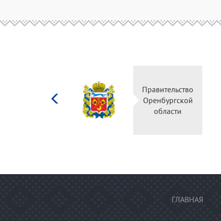
Министерство
Правительство
культуры
Оренбургской
Российской
области
федерации
ГЛАВНАЯ