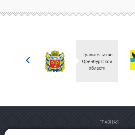
Министерство
Правительство
культуры
Оренбургской
Российской
области
федерации
ГЛАВНАЯ