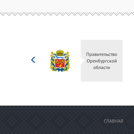
Министерство
Правительство
культуры
Оренбургской
Российской
области
федерации
ГЛАВНАЯ