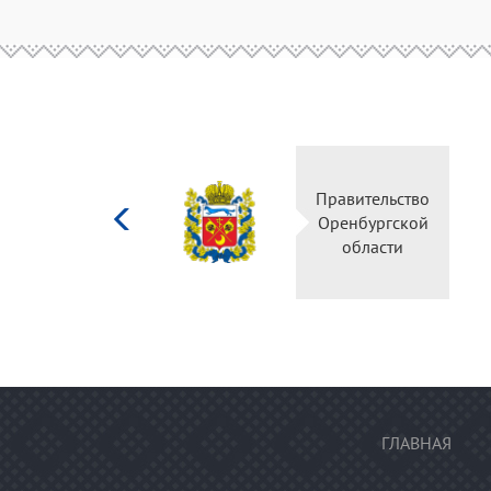
Министерство
Правительство
культуры
Оренбургской
Российской
области
федерации
ГЛАВНАЯ