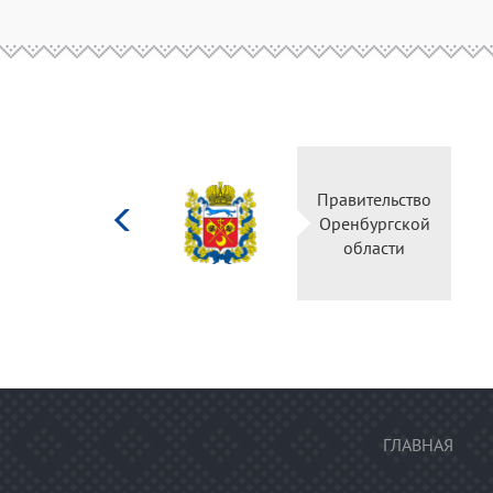
Министерство
Правительство
культуры
Оренбургской
Российской
области
федерации
ГЛАВНАЯ