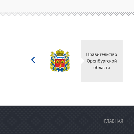
Министерство
Правительство
культуры
Оренбургской
Российской
области
федерации
ГЛАВНАЯ