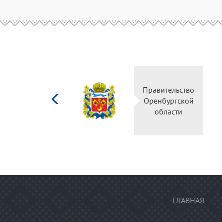
Министерство
Правительство
культуры
Оренбургской
Российской
области
федерации
ГЛАВНАЯ