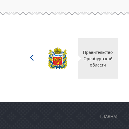
Министерство
Правительство
культуры
Оренбургской
Российской
области
федерации
ГЛАВНАЯ