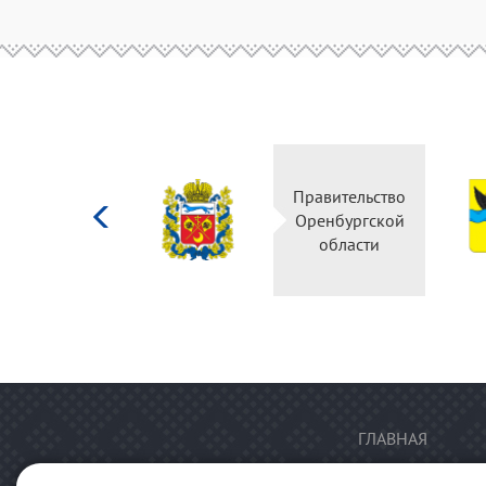
Министерство
Правительство
культуры
Оренбургской
Российской
области
федерации
ГЛАВНАЯ