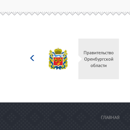
Министерство
Прави
культуры
Оренб
Российской
об
федерации
ГЛАВНАЯ