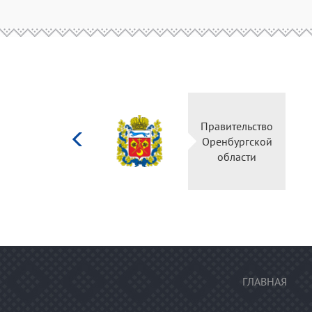
Министерство
Правительство
культуры
Оренбургской
Российской
области
федерации
ГЛАВНАЯ