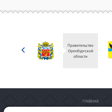
Министерство
культуры
Российской
федерации
ГЛАВНАЯ