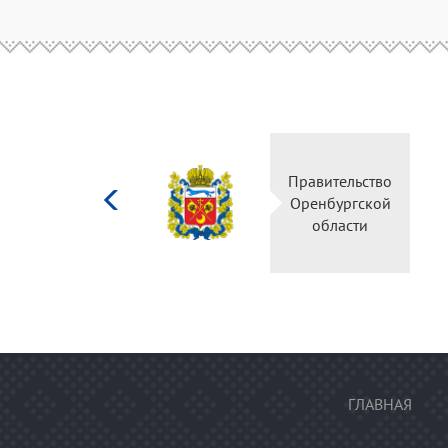
Министерство
культуры
Российской
федерации
ГЛАВНАЯ