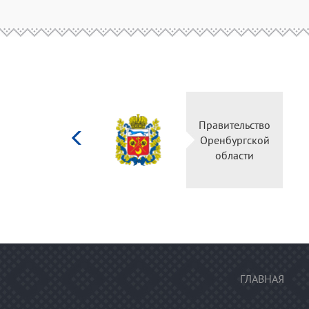
Министерство
Правительство
культуры
Оренбургской
Российской
области
федерации
ГЛАВНАЯ