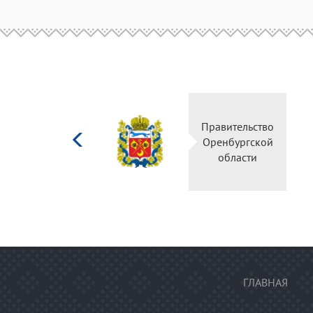
Министерство
Правительство
культуры
Оренбургской
Российской
области
федерации
ГЛАВНАЯ