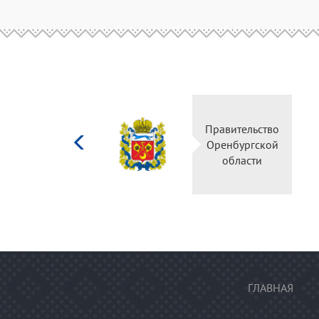
Министерство
Правительство
культуры
Оренбургской
Российской
области
федерации
ГЛАВНАЯ