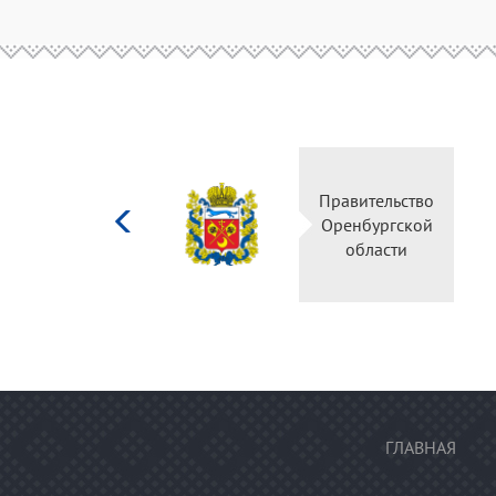
Министерство
Правительство
культуры
Оренбургской
Российской
области
федерации
ГЛАВНАЯ