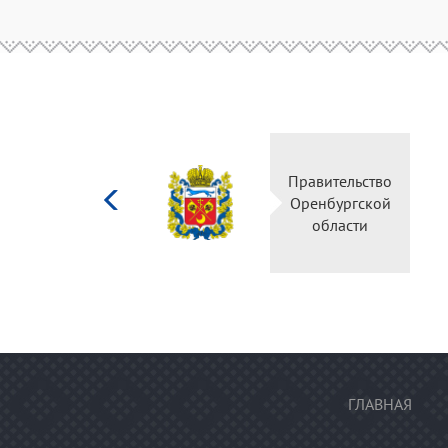
Министерство
Правите
культуры
Оренбу
Российской
обла
федерации
ГЛАВНАЯ