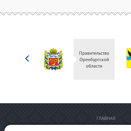
Министерство
Правительство
культуры
Оренбургской
Российской
области
федерации
ГЛАВНАЯ