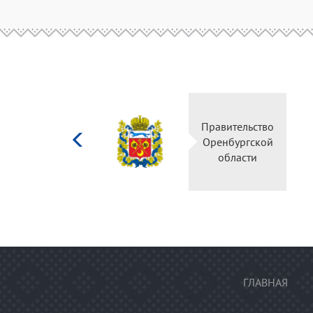
Министерство
Правительство
культуры
Оренбургской
Российской
области
федерации
ГЛАВНАЯ