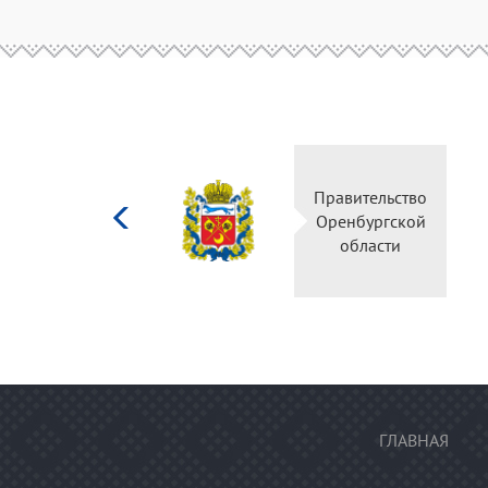
Министерство
Правительство
культуры
Оренбургской
Российской
области
федерации
ГЛАВНАЯ