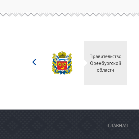
Министерство
Правительство
культуры
Оренбургской
Российской
области
федерации
ГЛАВНАЯ