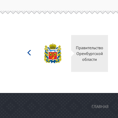
Министерство
Правительство
культуры
Оренбургской
Российской
области
федерации
ГЛАВНАЯ