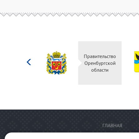
Министерство
Правительство
культуры
Оренбургской
Российской
области
федерации
ГЛАВНАЯ