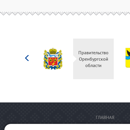
Министерство
Правительство
культуры
Оренбургской
Российской
области
федерации
ГЛАВНАЯ