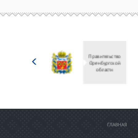
Министерство
культуры
Российской
федерации
ГЛАВНАЯ