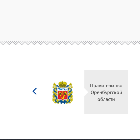
Министерство
Правительство
культуры
Оренбургской
Российской
области
федерации