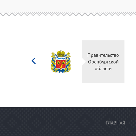
Министерство
Правительство
культуры
Оренбургской
Российской
области
федерации
ГЛАВНАЯ