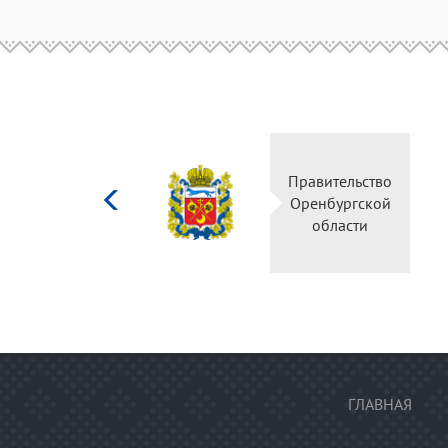
Министерство
Правительство
культуры
Оренбургской
Российской
области
федерации
ГЛАВНАЯ