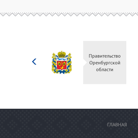
Министерство
Прав
культуры
Орен
Российской
о
федерации
ГЛАВНАЯ