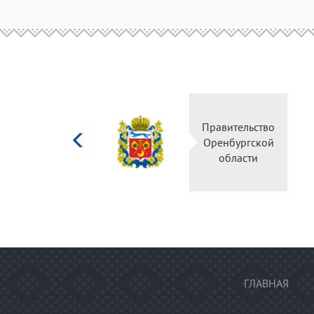
Министерство
Правительство
культуры
Оренбургской
Российской
области
федерации
ГЛАВНАЯ