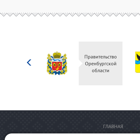
Министерство
Правительство
культуры
Оренбургской
Российской
области
федерации
ГЛАВНАЯ