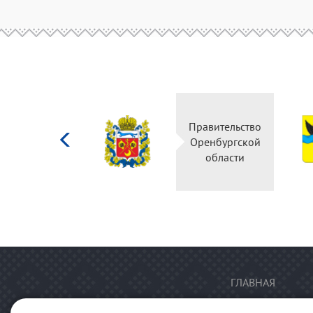
Министерство
Правительство
культуры
Оренбургской
Российской
области
федерации
ГЛАВНАЯ