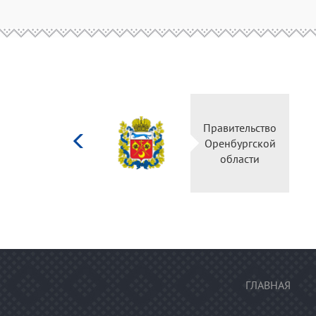
Министерство
Правительство
культуры
Оренбургской
Российской
области
федерации
ГЛАВНАЯ