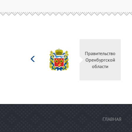
Министерство
Правительство
культуры
Оренбургской
Российской
области
федерации
ГЛАВНАЯ