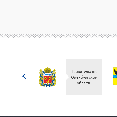
Министерство
Правительство
культуры
Оренбургской
Российской
области
федерации