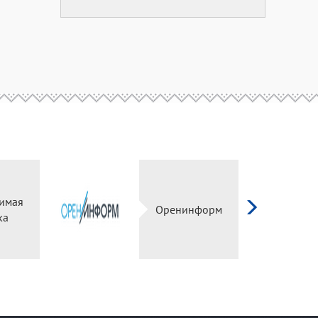
имая
Оренинформ
ка