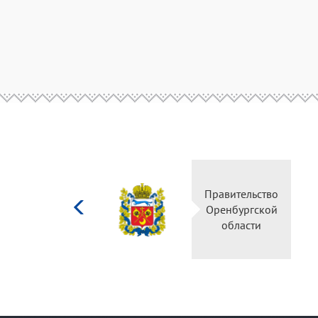
Министерство
Правительство
культуры
Оренбургской
Российской
области
федерации