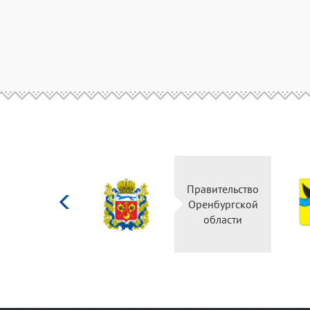
Министерство
Правительство
культуры
Оренбургской
Российской
области
федерации