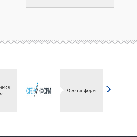
имая
Оренинформ
ка