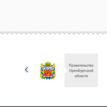
Министерство
Правите
культуры
Оренбу
Российской
обла
федерации