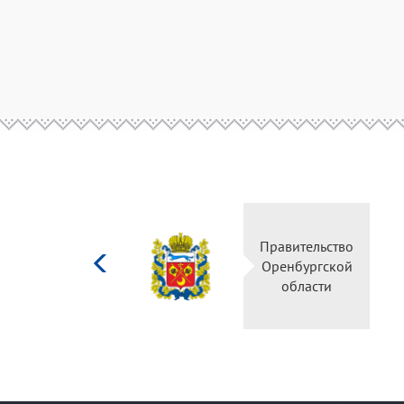
Министерство
Пра
культуры
Ор
Российской
федерации