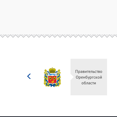
Министерство
Правительство
культуры
Оренбургской
Российской
области
федерации