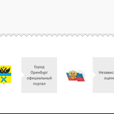
Город
Оренбург
Незави
официальный
оце
портал