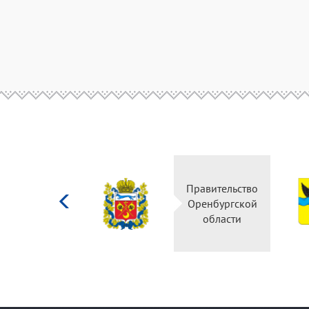
Министерство
Правительство
культуры
Оренбургской
Российской
области
федерации