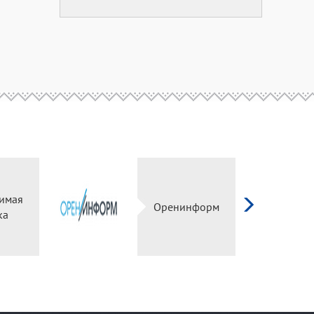
симая
Оренинформ
нка