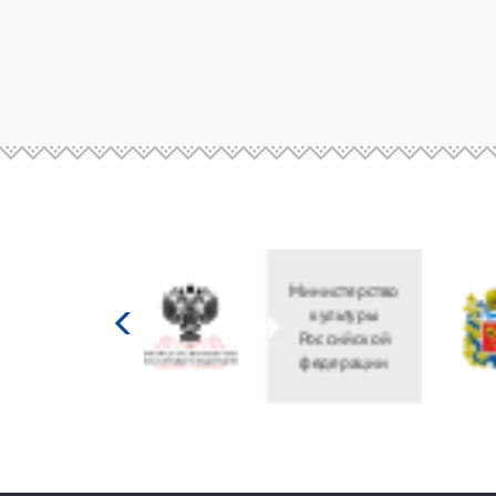
Министерство
культуры
Российской
федерации