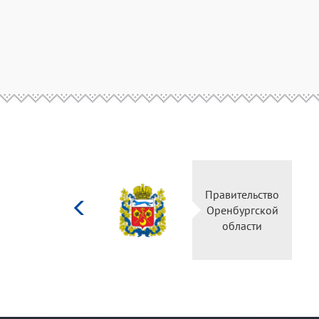
Министерство
Прав
культуры
Орен
Российской
о
федерации