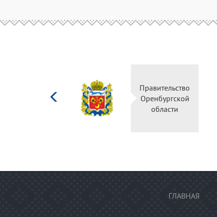
Министерство
Прав
культуры
Орен
Российской
о
федерации
ГЛАВНАЯ