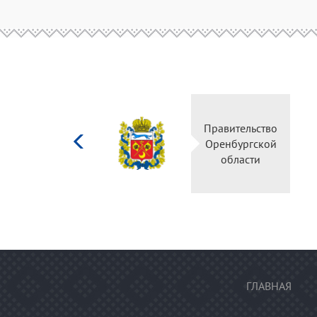
Министерство
Правительство
культуры
Оренбургской
Российской
области
федерации
ГЛАВНАЯ