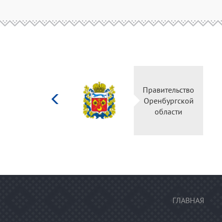
Министерство
Правитель
культуры
Оренбургс
Российской
област
федерации
ГЛАВНАЯ