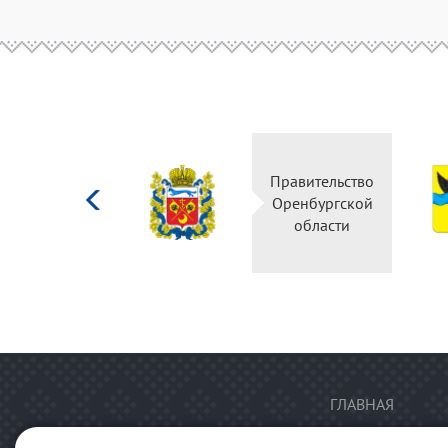
Министерство
Правительство
культуры
Оренбургской
Российской
области
федерации
ГЛАВНАЯ